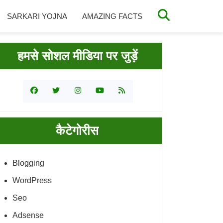
SARKARI YOJNA
AMAZING FACTS
rimary
हमसे सोशल मीडिया पर जुड़ें
idebar
कैटेगोरीस
Blogging
WordPress
Seo
Adsense