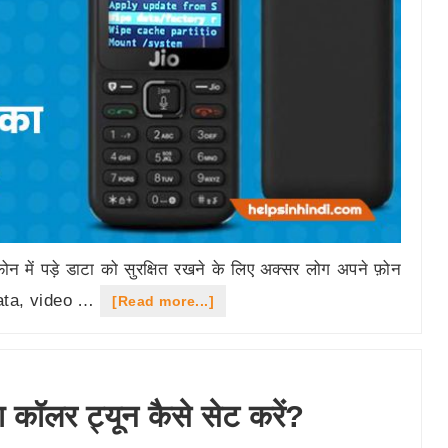
वेबसाइट
से
ें पड़े डाटा को सुरक्षित रखने के लिए अक्सर लोग अपने फ़ोन
 data, video …
about
[Read more...]
जियो
कीपैड
फ़ोन
कॉलर ट्यून कैसे सेट करें?
का