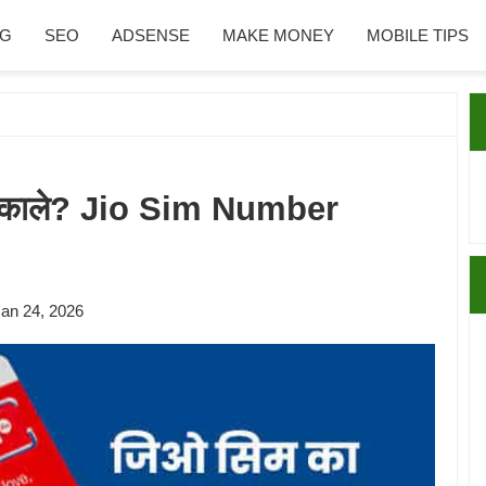
NG
SEO
ADSENSE
MAKE MONEY
MOBILE TIPS
P
S
 निकाले? Jio Sim Number
an 24, 2026