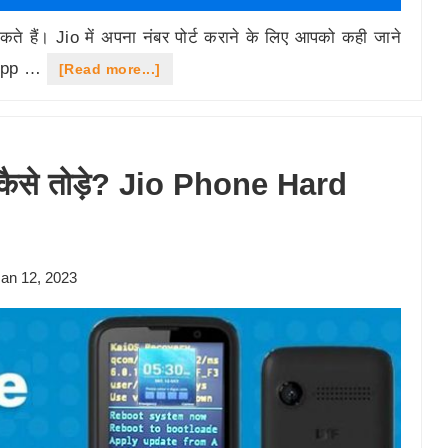
ते हैं। Jio में अपना नंबर पोर्ट कराने के लिए आपको कही जाने
o App …
about
[Read more...]
घर
बैठे
Jio
 कैसे तोड़े? Jio Phone Hard
में
अपना
नंबर
an 12, 2023
पोर्ट
कैसे
करें?
MyJio
ऐप
या