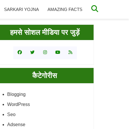
SARKARI YOJNA
AMAZING FACTS
rimary
हमसे सोशल मीडिया पर जुड़ें
idebar
कैटेगोरीस
Blogging
WordPress
Seo
Adsense