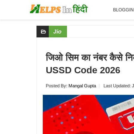
BLOGGI
Skip
Skip
Skip
Skip
Jio
to
to
to
to
primary
main
primary
footer
navigation
content
sidebar
जिओ सिम का नंबर कैसे
USSD Code 2026
Posted By:
Mangal Gupta
Last Updated:
J