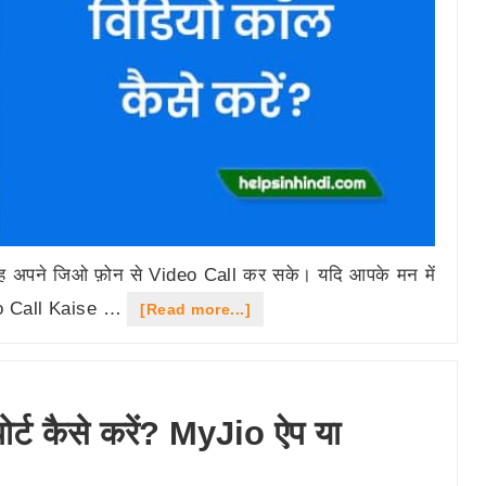
ह अपने जिओ फ़ोन से Video Call कर सके। यदि आपके मन में
deo Call Kaise …
about
[Read more...]
जिओ
फ़ोन
में
पोर्ट कैसे करें? MyJio ऐप या
विडियो
कॉल