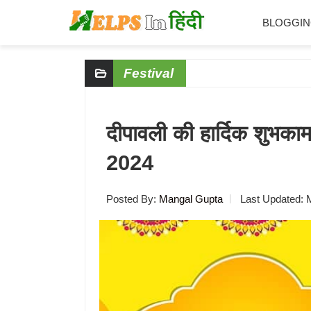
BLOGGI
Skip
Skip
Skip
Skip
Festival
to
to
to
to
primary
main
primary
footer
navigation
content
sidebar
दीपावली की हार्दिक शुभकाम
2024
Posted By:
Mangal Gupta
Last Updated: