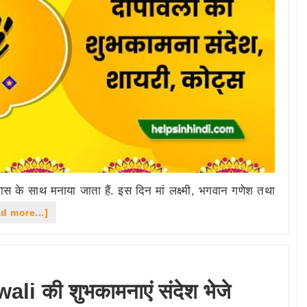
ोल्लास के साथ मनाया जाता हैं. इस दिन मां लक्ष्मी, भगवान गणेश तथा
about
d more...]
दीपावली
की
हार्दिक
li की शुभकामनाएं संदेश भेजे
शुभकामना