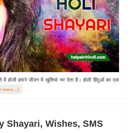
मुहूर्त
 में होली हमारे जीवन में खुशियां भर देता हैं। होली हिंदुओं का एक
about
 more...]
होली
की
शुभकामनाएं
y Shayari, Wishes, SMS
संदेश