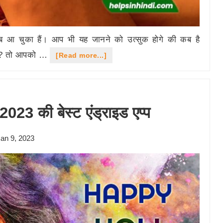
 चुका हैं। आप भी यह जानने को उत्सुक होगे की कब है
े हैं? तो आपको …
about
[Read more...]
Raksha
Bandhan
Date
2023 की बेस्ट एंड्राइड एप्प
2023:
रक्षाबंधन
an 9, 2023
2023
की
तारीख
और
शुभ