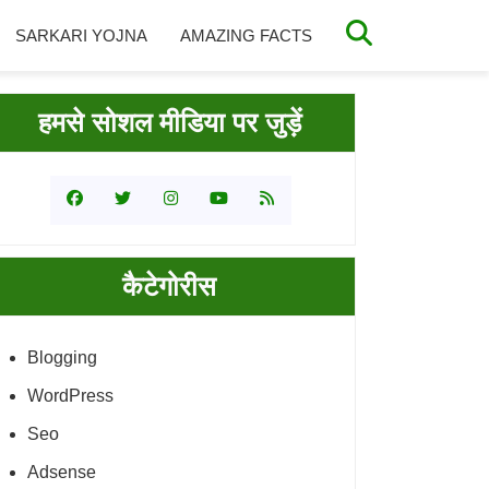
SARKARI YOJNA
AMAZING FACTS
rimary
हमसे सोशल मीडिया पर जुड़ें
idebar
कैटेगोरीस
Blogging
WordPress
Seo
Adsense