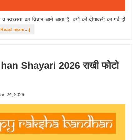
 व स्वच्छता का विचार आने आता हैं. क्यों की दीपावली का पर्व ही
about
[Read more...]
अपनी
Photo
के
an Shayari 2026 राखी फोटो
साथ
Diwali
की
an 24, 2026
शुभकामनाएं
संदेश
भेजे
2024