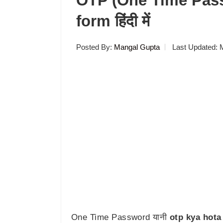
OTP (One Time Passw
form हिंदी में
Posted By:
Mangal Gupta
Last Updated:
One Time Password यानी
otp kya hota