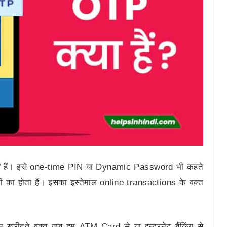
हैं। इसे one-time PIN या Dynamic Password भी कहते
ं का होता हैं। इसका इस्तेमाल online transactions के वक़्त
खरीदते वक़्त जब हम ATM Card से या इन्टरनेट बैंकिंग से