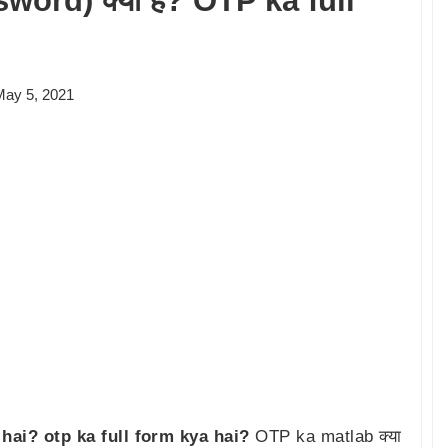
ord) क्या है? OTP ka full
May 5, 2021
 hai? otp ka full form kya hai?
OTP ka matlab क्या