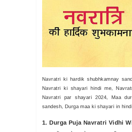
Navratri ki hardik shubhkamnay sand
Navratri ki shayari hindi me, Navrat
Navratri par shayari 2024, Maa dur
sandesh, Durga maa ki shayari in hindi
1. Durga Puja Navratri Vidhi W