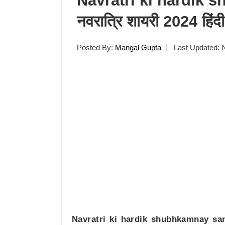
Navratri ki hardik
नवरात्रि शायरी 2024 हिंदी 
Posted By:
Mangal Gupta
Last Updated:
Navratri ki hardik shubhkamnay sa