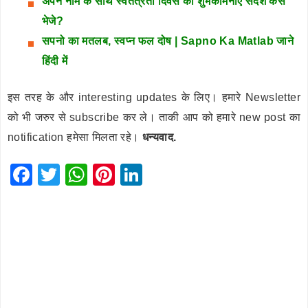
अपने नाम के साथ स्वतंत्रता दिवस की शुभकामनाएं संदेश कैसे
भेजे?
सपनो का मतलब, स्वप्न फल दोष | Sapno Ka Matlab जाने
हिंदी में
इस तरह के और interesting updates के लिए। हमारे Newsletter
को भी जरुर से subscribe कर ले। ताकी आप को हमारे new post का
notification हमेसा मिलता रहे।
धन्यवाद.
F
T
W
Pi
Li
a
wi
h
nt
n
c
tt
at
er
k
e
er
s
e
e
b
A
st
dI
o
p
n
o
p