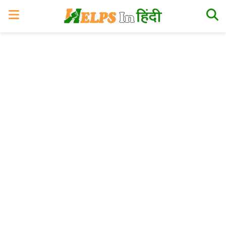
Skip
Skip
Skip
Skip
to
to
to
to
primary
main
primary
footer
navigation
content
sidebar