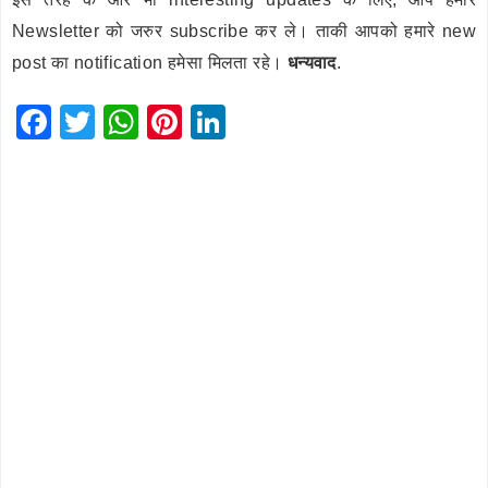
Newsletter को जरुर subscribe कर ले। ताकी आपको हमारे new
post का notification हमेसा मिलता रहे।
धन्यवाद
.
F
T
W
Pi
Li
a
wi
h
nt
n
c
tt
at
er
k
e
er
s
e
e
b
A
st
dI
o
p
n
o
p
k