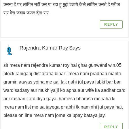
करना है पर लॉगिन नहीं कर पा रहा हु मुझे बताये कैसे लॉगिन करते है प्लीज़
सर मेरा जवाब जरूर देना सर
REPLY
Rajendra Kumar Roy
Says
sir mera nam rajendra kumar roy hai ghar gunwanti w.n.05
block raniganj dist araria bihar . mera nam pradhan mantri
gramin aawas yojna me aaj tak nahi jut paya jabki bar bar
ward sadasy aur mukhiya ji ko apna aur wife ka aadhar card
aur rashan card diya gaya. hamesa bharosa me raha ki
mera nam list me aa jayega pr abhi tk nam nhi jut paya hai.
please on line mera nam jorne ka upay bataya jay.
REPLY