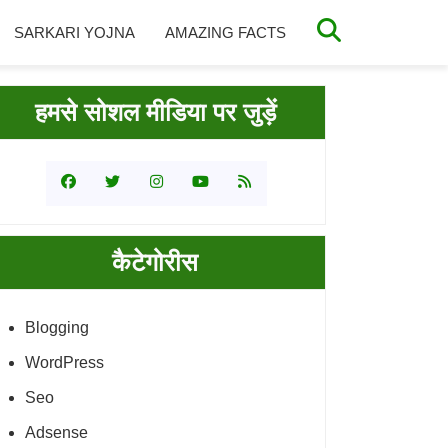
SARKARI YOJNA
AMAZING FACTS
rimary
हमसे सोशल मीडिया पर जुड़ें
idebar
कैटेगोरीस
Blogging
WordPress
Seo
Adsense